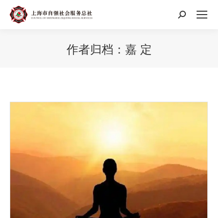
搜
索：
作者归档：
嘉 定