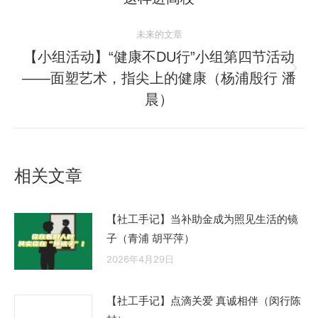
导
史
的
航
未来的文章
文
【小组活动】“健康不DU行”小组第四节活动
章：
——面塑艺术，指尖上的健康（杨浦殷行 潘
未
来
晨）
的
文
章：
相关文章
【社工手记】当补助金成为照见生活的镜
子（青浦 胡平萍）
2026年4月29日
【社工手记】点滴关爱 真诚相伴（闵行陈