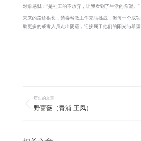
对象感慨：“是社工的不放弃，让我看到了生活的希望。
未来的路还很长，禁毒帮教工作充满挑战，但每一个成功
助更多的戒毒人员走出阴霾，迎接属于他们的阳光与希望
文
历史的文章
章
野蔷薇（青浦 王凤）
历
史
导
的
航
文