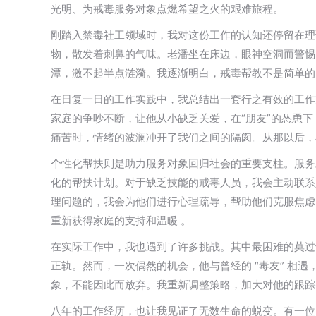
光明、为戒毒服务对象点燃希望之火的艰难旅程。
刚踏入禁毒社工领域时，我对这份工作的认知还停留在理
物，散发着刺鼻的气味。老潘坐在床边，眼神空洞而警惕
潭，激不起半点涟漪。我逐渐明白，戒毒帮教不是简单的
在日复一日的工作实践中，我总结出一套行之有效的工作
家庭的争吵不断，让他从小缺乏关爱，在“朋友”的怂恿
痛苦时，情绪的波澜冲开了我们之间的隔阂。从那以后，
个性化帮扶则是助力服务对象回归社会的重要支柱。服务
化的帮扶计划。对于缺乏技能的戒毒人员，我会主动联系
理问题的，我会为他们进行心理疏导，帮助他们克服焦虑
重新获得家庭的支持和温暖 。
在实际工作中，我也遇到了许多挑战。其中最困难的莫过
正轨。然而，一次偶然的机会，他与曾经的 “毒友” 
象，不能因此而放弃。我重新调整策略，加大对他的跟踪
八年的工作经历，也让我见证了无数生命的蜕变。有一位