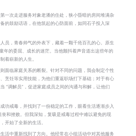
得第一次走进服务对象老潘的住处，狭小昏暗的房间堆满杂
准备的鼓励话语，在他筑起的心防面前，如同石子投入深
毒人员，青春帅气的外表下，藏着一颗千疮百孔的心。原生
说童年的委屈、成长的迷茫。当他颤抖着声音道出这些年的
调制着崭新的人生。
的则面临家庭关系的断裂。针对不同的问题，我会制定个性
工、烹饪等实用技能，为他们重返职场打下基础；对于有心
 “调解员”，促进家庭成员之间的沟通与和解，让他们
下成功戒毒，并找到了一份稳定的工作，眼看生活逐渐步入
的沮丧和挫败。但我深知，复吸是戒毒过程中难以避免的现
品，开始了全新的生活。
在生活中重新找到了方向。他经常在小组活动中对其他服务