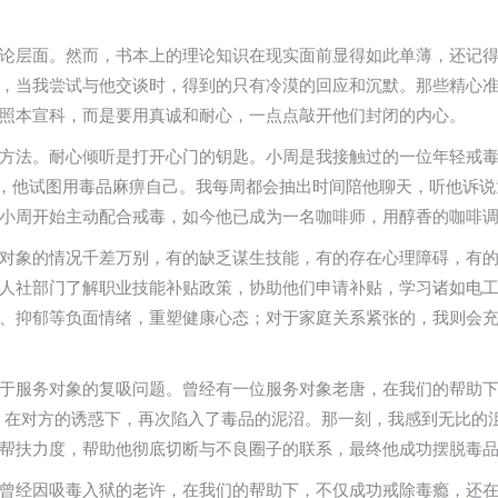
论层面。然而，书本上的理论知识在现实面前显得如此单薄，还记
，当我尝试与他交谈时，得到的只有冷漠的回应和沉默。那些精心
照本宣科，而是要用真诚和耐心，一点点敲开他们封闭的内心。
方法。耐心倾听是打开心门的钥匙。小周是我接触过的一位年轻戒
下，他试图用毒品麻痹自己。我每周都会抽出时间陪他聊天，听他诉
小周开始主动配合戒毒，如今他已成为一名咖啡师，用醇香的咖啡
对象的情况千差万别，有的缺乏谋生技能，有的存在心理障碍，有
人社部门了解职业技能补贴政策，协助他们申请补贴，学习诸如电
、抑郁等负面情绪，重塑健康心态；对于家庭关系紧张的，我则会充当
于服务对象的复吸问题。曾经有一位服务对象老唐，在我们的帮助
相遇，在对方的诱惑下，再次陷入了毒品的泥沼。那一刻，我感到无比
帮扶力度，帮助他彻底切断与不良圈子的联系，最终他成功摆脱毒
曾经因吸毒入狱的老许，在我们的帮助下，不仅成功戒除毒瘾，还