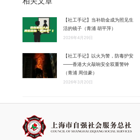
相关文章
章：
【社工手记】当补助金成为照见生
活的镜子（青浦 胡平萍）
2026年4月29日
【社工手记】以火为警，防毒护安
——香港大火敲响安全双重警钟
（青浦 周佳豪）
2026年3月20日