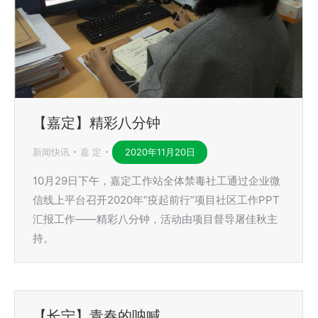
【嘉定】精彩八分钟
新闻快讯
嘉 定
2020年11月20日
10月29日下午，嘉定工作站全体禁毒社工通过企业微
信线上平台召开2020年“疫起前行”项目社区工作PPT
汇报工作——精彩八分钟，活动由项目督导屠佳秋主
持。
【长宁】青春的呐喊