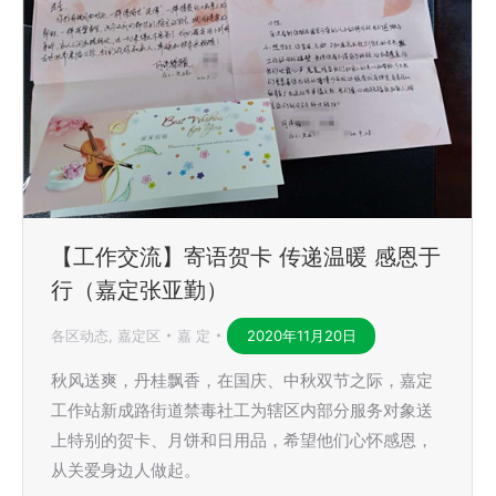
【工作交流】寄语贺卡 传递温暖 感恩于
行（嘉定张亚勤）
各区动态
,
嘉定区
嘉 定
2020年11月20日
秋风送爽，丹桂飘香，在国庆、中秋双节之际，嘉定
工作站新成路街道禁毒社工为辖区内部分服务对象送
上特别的贺卡、月饼和日用品，希望他们心怀感恩，
从关爱身边人做起。