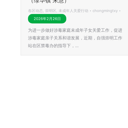
（绿华镇 朱慧）
各区动态
,
崇明区
,
未成年人关爱行动
chongmingtxy
2026年2月26日
为进一步做好涉毒家庭未成年子女关爱工作，促进
涉毒家庭亲子关系和谐发展，近期，自强崇明工作
站在区禁毒办的指导下，…