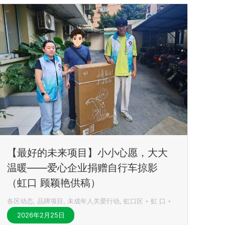
【最好的未来项目】小小心愿，大大
温暖——爱心企业捐赠自行车掠影
（虹口 顾颖艳供稿）
各区动态
,
品牌项目
,
未成年人关爱行动
,
虹口区
虹 口
2026年2月25日