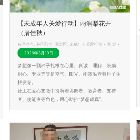
【未成年人关爱行动】雨润梨花开
（屠佳秋）
各区动态
,
各区行动
,
嘉定区
,
未成年人关爱行动
嘉 定
2026年3月13日
梦想像一颗种子扎根在心里。真诚、理解、鼓励、
耐心、专业等等是空气、阳光、雨露滋养着种子生
根发芽。
社工在爱心支教中扮演着协调者、教育者、支持
者、使能者等角色，用心助推“梦想成真”。